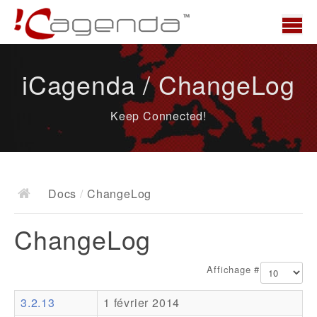
Accueil
iCagenda / ChangeLog
News
Keep Connected!
Présentation
Demo
Télécharger
Docs
/
ChangeLog
Docs
ChangeLog
ChangeLog
Documentation
Affichage #
Roadmap
3.2.13
1 février 2014
Ressources