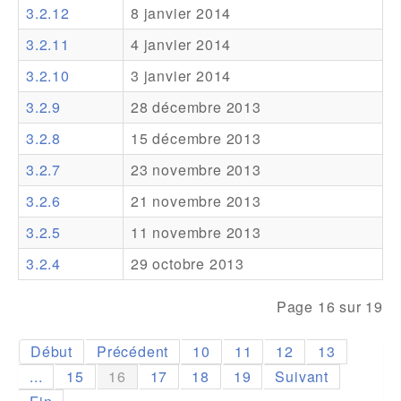
3.2.12
8 janvier 2014
Addons
3.2.11
4 janvier 2014
Theme Packs
3.2.10
3 janvier 2014
Translation Packs
3.2.9
28 décembre 2013
Support
3.2.8
15 décembre 2013
3.2.7
23 novembre 2013
Forum
3.2.6
21 novembre 2013
Support Pro
3.2.5
11 novembre 2013
3.2.4
29 octobre 2013
Page 16 sur 19
Début
Précédent
10
11
12
13
...
15
16
17
18
19
Suivant