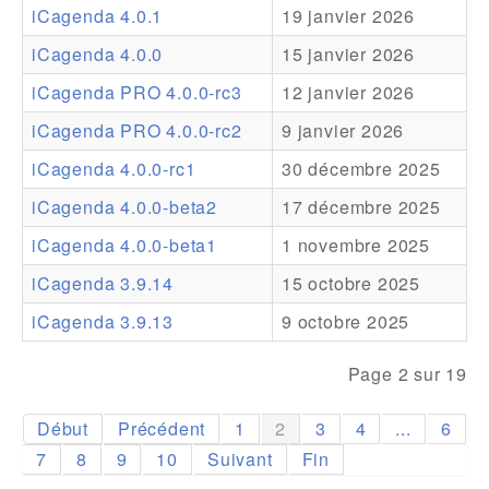
iCagenda 4.0.1
19 janvier 2026
Addons
iCagenda 4.0.0
15 janvier 2026
Theme Packs
iCagenda PRO 4.0.0-rc3
12 janvier 2026
Translation Packs
iCagenda PRO 4.0.0-rc2
9 janvier 2026
Support
iCagenda 4.0.0-rc1
30 décembre 2025
iCagenda 4.0.0-beta2
17 décembre 2025
Forum
iCagenda 4.0.0-beta1
1 novembre 2025
Support Pro
iCagenda 3.9.14
15 octobre 2025
iCagenda 3.9.13
9 octobre 2025
Page 2 sur 19
Début
Précédent
1
2
3
4
...
6
7
8
9
10
Suivant
Fin