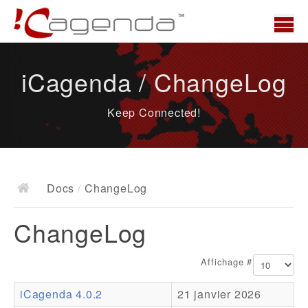
Accueil
iCagenda / ChangeLog
News
Keep Connected!
Présentation
Demo
Télécharger
Docs
/
ChangeLog
Docs
ChangeLog
ChangeLog
Documentation
Affichage #
Roadmap
iCagenda 4.0.2
21 janvier 2026
Ressources