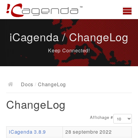
Accueil
iCagenda / ChangeLog
News
Keep Connected!
Présentation
Demo
Télécharger
Docs
/
ChangeLog
Docs
ChangeLog
ChangeLog
Documentation
Affichage #
Roadmap
iCagenda 3.8.9
28 septembre 2022
Ressources