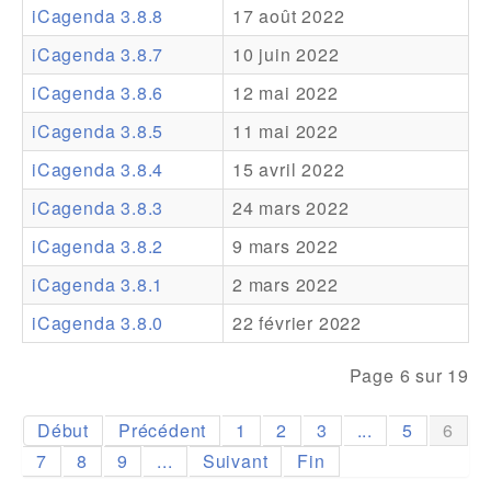
iCagenda 3.8.8
17 août 2022
Addons
iCagenda 3.8.7
10 juin 2022
Theme Packs
iCagenda 3.8.6
12 mai 2022
Translation Packs
iCagenda 3.8.5
11 mai 2022
Support
iCagenda 3.8.4
15 avril 2022
iCagenda 3.8.3
24 mars 2022
Forum
iCagenda 3.8.2
9 mars 2022
Support Pro
iCagenda 3.8.1
2 mars 2022
iCagenda 3.8.0
22 février 2022
Page 6 sur 19
Début
Précédent
1
2
3
...
5
6
7
8
9
...
Suivant
Fin