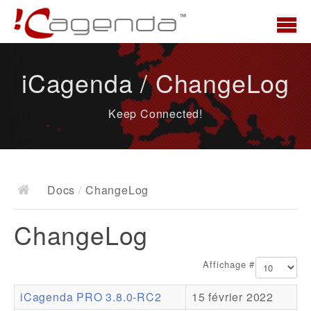
Accueil
iCagenda / ChangeLog
News
Keep Connected!
Présentation
Demo
Télécharger
Docs
/
ChangeLog
Docs
ChangeLog
ChangeLog
Documentation
Affichage #
Roadmap
iCagenda PRO 3.8.0-RC2
15 février 2022
Ressources