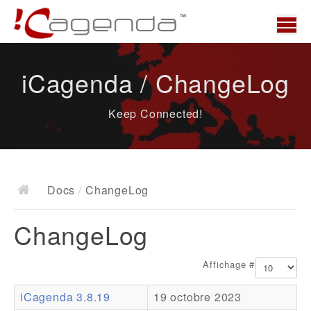
Accueil
iCagenda / ChangeLog
News
Keep Connected!
Présentation
Demo
Télécharger
Docs
/
ChangeLog
Docs
ChangeLog
ChangeLog
Documentation
Affichage #
Roadmap
iCagenda 3.8.19
19 octobre 2023
Ressources