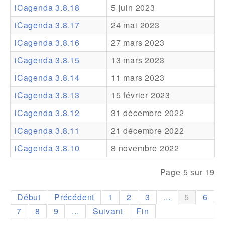
iCagenda 3.8.18
5 juin 2023
Addons
iCagenda 3.8.17
24 mai 2023
Theme Packs
iCagenda 3.8.16
27 mars 2023
Translation Packs
iCagenda 3.8.15
13 mars 2023
Support
iCagenda 3.8.14
11 mars 2023
iCagenda 3.8.13
15 février 2023
Forum
iCagenda 3.8.12
31 décembre 2022
Support Pro
iCagenda 3.8.11
21 décembre 2022
iCagenda 3.8.10
8 novembre 2022
Page 5 sur 19
Début
Précédent
1
2
3
...
5
6
7
8
9
...
Suivant
Fin