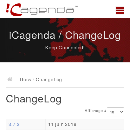
Accueil
iCagenda / ChangeLog
News
Keep Connected!
Présentation
Demo
Télécharger
Docs
/
ChangeLog
Docs
ChangeLog
ChangeLog
Documentation
Affichage #
Roadmap
3.7.2
11 juin 2018
Ressources