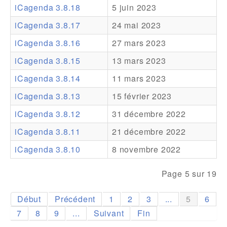
iCagenda 3.8.18
5 juin 2023
Addons
iCagenda 3.8.17
24 mai 2023
Theme Packs
iCagenda 3.8.16
27 mars 2023
Translation Packs
iCagenda 3.8.15
13 mars 2023
Support
iCagenda 3.8.14
11 mars 2023
iCagenda 3.8.13
15 février 2023
Forum
iCagenda 3.8.12
31 décembre 2022
Support Pro
iCagenda 3.8.11
21 décembre 2022
iCagenda 3.8.10
8 novembre 2022
Page 5 sur 19
Début
Précédent
1
2
3
...
5
6
7
8
9
...
Suivant
Fin