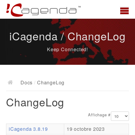
Accueil
iCagenda / ChangeLog
News
Keep Connected!
Présentation
Demo
Télécharger
Docs
/
ChangeLog
Docs
ChangeLog
ChangeLog
Documentation
Affichage #
Roadmap
iCagenda 3.8.19
19 octobre 2023
Ressources