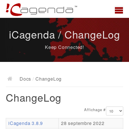
Accueil
iCagenda / ChangeLog
News
Keep Connected!
Présentation
Demo
Télécharger
Docs
/
ChangeLog
Docs
ChangeLog
ChangeLog
Documentation
Affichage #
Roadmap
iCagenda 3.8.9
28 septembre 2022
Ressources