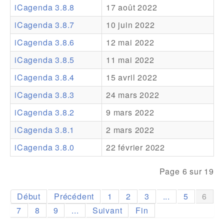
iCagenda 3.8.8
17 août 2022
Addons
iCagenda 3.8.7
10 juin 2022
Theme Packs
iCagenda 3.8.6
12 mai 2022
Translation Packs
iCagenda 3.8.5
11 mai 2022
Support
iCagenda 3.8.4
15 avril 2022
iCagenda 3.8.3
24 mars 2022
Forum
iCagenda 3.8.2
9 mars 2022
Support Pro
iCagenda 3.8.1
2 mars 2022
iCagenda 3.8.0
22 février 2022
Page 6 sur 19
Début
Précédent
1
2
3
...
5
6
7
8
9
...
Suivant
Fin