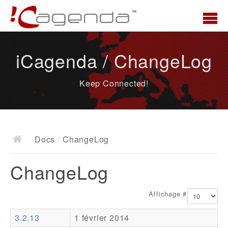
Accueil
iCagenda / ChangeLog
News
Keep Connected!
Présentation
Demo
Télécharger
Docs
/
ChangeLog
Docs
ChangeLog
ChangeLog
Documentation
Affichage #
Roadmap
3.2.13
1 février 2014
Ressources