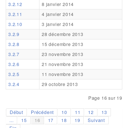
3.2.12
8 janvier 2014
Addons
3.2.11
4 janvier 2014
Theme Packs
3.2.10
3 janvier 2014
Translation Packs
3.2.9
28 décembre 2013
Support
3.2.8
15 décembre 2013
3.2.7
23 novembre 2013
Forum
3.2.6
21 novembre 2013
Support Pro
3.2.5
11 novembre 2013
3.2.4
29 octobre 2013
Page 16 sur 19
Début
Précédent
10
11
12
13
...
15
16
17
18
19
Suivant