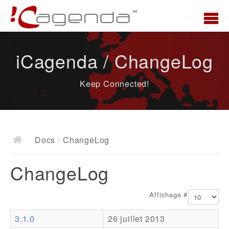
Accueil
iCagenda / ChangeLog
News
Keep Connected!
Présentation
Demo
Télécharger
Docs
/
ChangeLog
Docs
ChangeLog
ChangeLog
Documentation
Affichage #
Roadmap
3.1.0
26 juillet 2013
Ressources