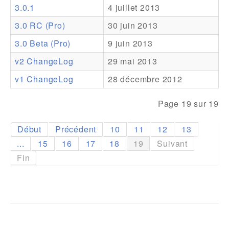
3.0.1
4 juillet 2013
Addons
3.0 RC (Pro)
30 juin 2013
Theme Packs
3.0 Beta (Pro)
9 juin 2013
Translation Packs
v2 ChangeLog
29 mai 2013
Support
v1 ChangeLog
28 décembre 2012
Forum
Page 19 sur 19
Support Pro
Début
Précédent
10
11
12
13
...
15
16
17
18
19
Suivant
Fin