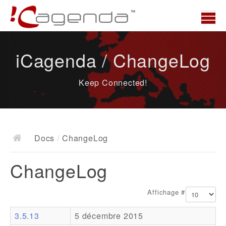
Accueil
iCagenda / ChangeLog
News
Keep Connected!
Présentation
Demo
Télécharger
Docs
/
ChangeLog
Docs
ChangeLog
ChangeLog
Documentation
Affichage #
Roadmap
3.5.13
5 décembre 2015
Ressources