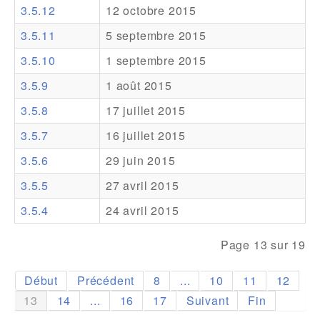
3.5.12
12 octobre 2015
Addons
3.5.11
5 septembre 2015
Theme Packs
3.5.10
1 septembre 2015
Translation Packs
3.5.9
1 août 2015
Support
3.5.8
17 juillet 2015
3.5.7
16 juillet 2015
Forum
3.5.6
29 juin 2015
Support Pro
3.5.5
27 avril 2015
3.5.4
24 avril 2015
Page 13 sur 19
Début
Précédent
8
...
10
11
12
13
14
...
16
17
Suivant
Fin