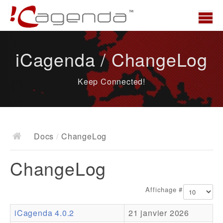
Accueil
iCagenda / ChangeLog
News
Keep Connected!
Présentation
Demo
Télécharger
Docs
/
ChangeLog
Docs
ChangeLog
ChangeLog
Documentation
Affichage #
Roadmap
iCagenda 4.0.2
21 janvier 2026
Ressources