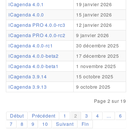
iCagenda 4.0.1
19 janvier 2026
Addons
iCagenda 4.0.0
15 janvier 2026
Theme Packs
iCagenda PRO 4.0.0-rc3
12 janvier 2026
Translation Packs
iCagenda PRO 4.0.0-rc2
9 janvier 2026
Support
iCagenda 4.0.0-rc1
30 décembre 2025
iCagenda 4.0.0-beta2
17 décembre 2025
Forum
iCagenda 4.0.0-beta1
1 novembre 2025
Support Pro
iCagenda 3.9.14
15 octobre 2025
iCagenda 3.9.13
9 octobre 2025
Page 2 sur 19
Début
Précédent
1
2
3
4
...
6
7
8
9
10
Suivant
Fin