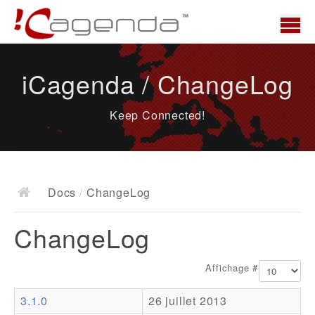
Accueil
iCagenda / ChangeLog
News
Keep Connected!
Présentation
Demo
Télécharger
Docs
/
ChangeLog
Docs
ChangeLog
ChangeLog
Documentation
Affichage #
Roadmap
3.1.0
26 juillet 2013
Ressources