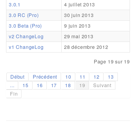
3.0.1
4 juillet 2013
Addons
3.0 RC (Pro)
30 juin 2013
Theme Packs
3.0 Beta (Pro)
9 juin 2013
Translation Packs
v2 ChangeLog
29 mai 2013
Support
v1 ChangeLog
28 décembre 2012
Forum
Page 19 sur 19
Support Pro
Début
Précédent
10
11
12
13
...
15
16
17
18
19
Suivant
Fin