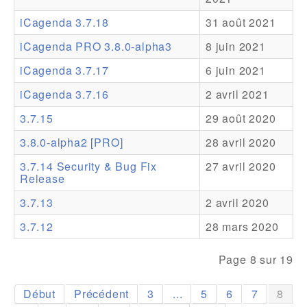
iCagenda 3.7.18
31 août 2021
Addons
iCagenda PRO 3.8.0-alpha3
8 juin 2021
Theme Packs
iCagenda 3.7.17
6 juin 2021
Translation Packs
iCagenda 3.7.16
2 avril 2021
Support
3.7.15
29 août 2020
Forum
3.8.0-alpha2 [PRO]
28 avril 2020
Support Pro
3.7.14 Security & Bug Fix
27 avril 2020
Release
3.7.13
2 avril 2020
3.7.12
28 mars 2020
Page 8 sur 19
Début
Précédent
3
...
5
6
7
8