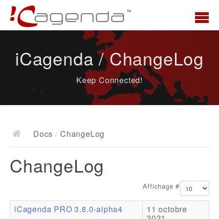
Accueil
iCagenda / ChangeLog
News
Keep Connected!
Présentation
Demo
Télécharger
Docs
/
ChangeLog
Docs
ChangeLog
ChangeLog
Documentation
Affichage #
Roadmap
iCagenda PRO 3.8.0-alpha4
11 octobre
Ressources
2021