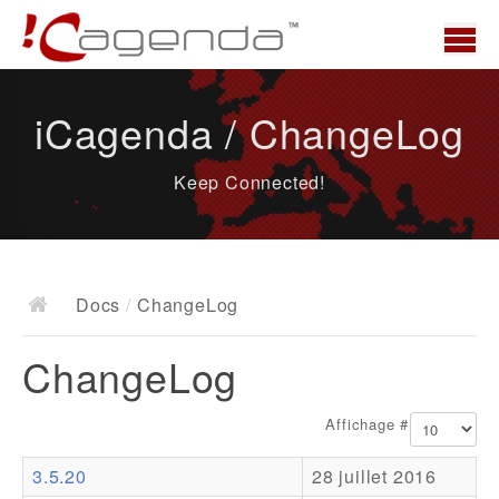
Accueil
iCagenda / ChangeLog
News
Keep Connected!
Présentation
Demo
Télécharger
Docs
/
ChangeLog
Docs
ChangeLog
ChangeLog
Documentation
Affichage #
Roadmap
3.5.20
28 juillet 2016
Ressources