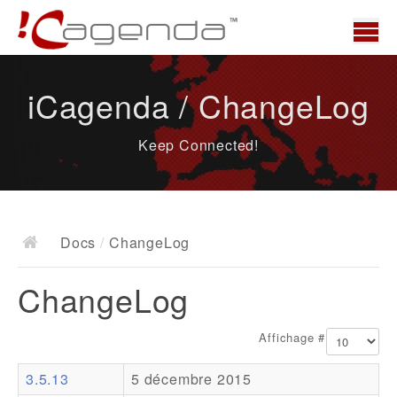
Accueil
iCagenda / ChangeLog
News
Keep Connected!
Présentation
Demo
Télécharger
Docs
/
ChangeLog
Docs
ChangeLog
ChangeLog
Documentation
Affichage #
Roadmap
3.5.13
5 décembre 2015
Ressources