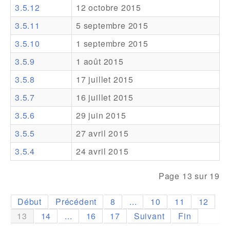
3.5.12
12 octobre 2015
Addons
3.5.11
5 septembre 2015
Theme Packs
3.5.10
1 septembre 2015
Translation Packs
3.5.9
1 août 2015
Support
3.5.8
17 juillet 2015
3.5.7
16 juillet 2015
Forum
3.5.6
29 juin 2015
Support Pro
3.5.5
27 avril 2015
3.5.4
24 avril 2015
Page 13 sur 19
Début
Précédent
8
...
10
11
12
13
14
...
16
17
Suivant
Fin