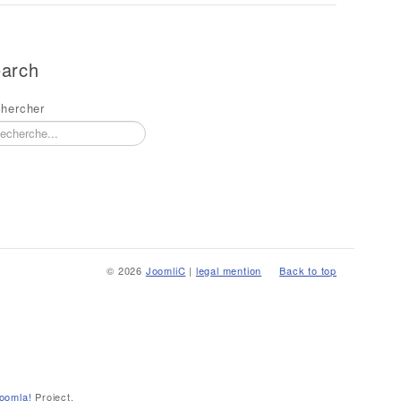
arch
hercher
© 2026
JoomliC
|
legal mention
Back to top
oomla!
Project.