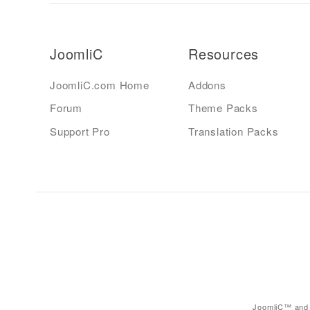
JoomliC
Resources
JoomliC.com Home
Addons
Forum
Theme Packs
Support Pro
Translation Packs
JoomliC™ and 