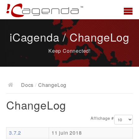
Accueil
iCagenda / ChangeLog
News
Keep Connected!
Présentation
Demo
Télécharger
Docs
/
ChangeLog
Docs
ChangeLog
ChangeLog
Documentation
Affichage #
Roadmap
3.7.2
11 juin 2018
Ressources