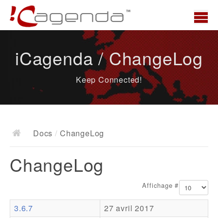
Accueil
iCagenda / ChangeLog
News
Keep Connected!
Présentation
Demo
Télécharger
Docs
/
ChangeLog
Docs
ChangeLog
ChangeLog
Documentation
Affichage #
Roadmap
3.6.7
27 avril 2017
Ressources