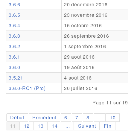
3.6.6
20 décembre 2016
Addons
3.6.5
23 novembre 2016
Theme Packs
3.6.4
15 octobre 2016
Translation Packs
3.6.3
26 septembre 2016
Support
3.6.2
1 septembre 2016
3.6.1
29 août 2016
Forum
3.6.0
19 août 2016
Support Pro
3.5.21
4 août 2016
3.6.0-RC1 (Pro)
30 juillet 2016
Page 11 sur 19
Début
Précédent
6
7
8
...
10
11
12
13
14
...
Suivant
Fin