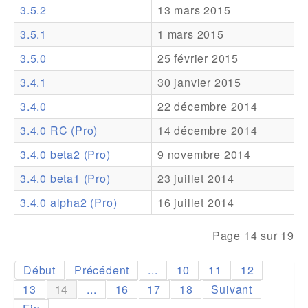
3.5.2
13 mars 2015
Addons
3.5.1
1 mars 2015
Theme Packs
3.5.0
25 février 2015
Translation Packs
3.4.1
30 janvier 2015
Support
3.4.0
22 décembre 2014
3.4.0 RC (Pro)
14 décembre 2014
Forum
3.4.0 beta2 (Pro)
9 novembre 2014
Support Pro
3.4.0 beta1 (Pro)
23 juillet 2014
3.4.0 alpha2 (Pro)
16 juillet 2014
Page 14 sur 19
Début
Précédent
...
10
11
12
13
14
...
16
17
18
Suivant