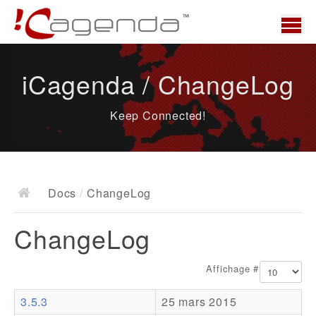
Accueil
iCagenda / ChangeLog
News
Keep Connected!
Présentation
Demo
Télécharger
Docs
/
ChangeLog
Docs
ChangeLog
ChangeLog
Documentation
Affichage #
Roadmap
3.5.3
25 mars 2015
Ressources