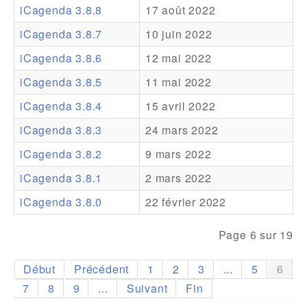
iCagenda 3.8.8
17 août 2022
Addons
iCagenda 3.8.7
10 juin 2022
Theme Packs
iCagenda 3.8.6
12 mai 2022
Translation Packs
iCagenda 3.8.5
11 mai 2022
Support
iCagenda 3.8.4
15 avril 2022
iCagenda 3.8.3
24 mars 2022
Forum
iCagenda 3.8.2
9 mars 2022
Support Pro
iCagenda 3.8.1
2 mars 2022
iCagenda 3.8.0
22 février 2022
Page 6 sur 19
Début
Précédent
1
2
3
...
5
6
7
8
9
...
Suivant
Fin