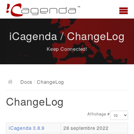
Accueil
iCagenda / ChangeLog
News
Keep Connected!
Présentation
Demo
Télécharger
Docs
/
ChangeLog
Docs
ChangeLog
ChangeLog
Documentation
Affichage #
Roadmap
iCagenda 3.8.9
28 septembre 2022
Ressources