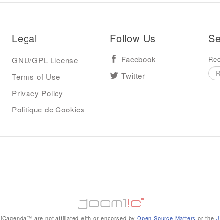
Legal
Follow Us
Se
Rec
GNU/GPL License
Facebook
Terms of Use
Twitter
Privacy Policy
Politique de Cookies
iCagenda™ are not affiliated with or endorsed by
Open Source Matters
or the
J