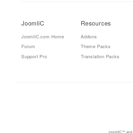
JoomliC
Resources
JoomliC.com Home
Addons
Forum
Theme Packs
Support Pro
Translation Packs
JoomliC™ and 