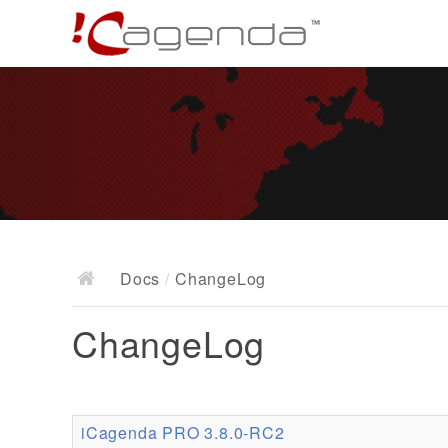
Docs
/
ChangeLog
ChangeLog
iCagenda PRO 3.8.0-RC2