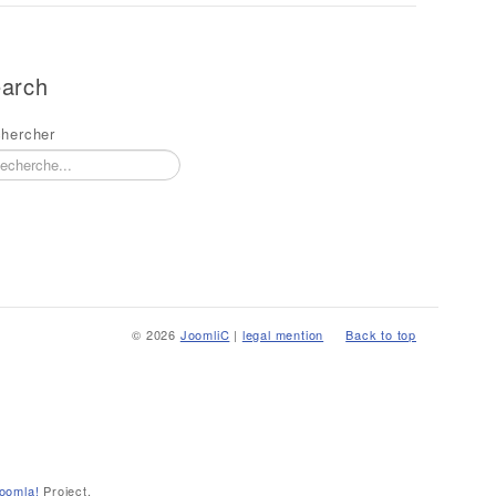
arch
hercher
© 2026
JoomliC
|
legal mention
Back to top
oomla!
Project.