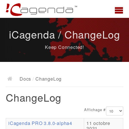
Accueil
iCagenda / ChangeLog
News
Keep Connected!
Présentation
Demo
Télécharger
Docs
/
ChangeLog
Docs
ChangeLog
ChangeLog
Documentation
Affichage #
Roadmap
iCagenda PRO 3.8.0-alpha4
11 octobre
Ressources
2021