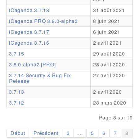
iCagenda 3.7.18
31 août 2021
Addons
iCagenda PRO 3.8.0-alpha3
8 juin 2021
Theme Packs
iCagenda 3.7.17
6 juin 2021
Translation Packs
iCagenda 3.7.16
2 avril 2021
Support
3.7.15
29 août 2020
Forum
3.8.0-alpha2 [PRO]
28 avril 2020
Support Pro
3.7.14 Security & Bug Fix
27 avril 2020
Release
3.7.13
2 avril 2020
3.7.12
28 mars 2020
Page 8 sur 19
Début
Précédent
3
...
5
6
7
8