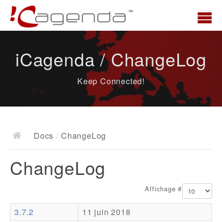
Accueil
iCagenda / ChangeLog
News
Keep Connected!
Présentation
Demo
Télécharger
Docs
/
ChangeLog
Docs
ChangeLog
ChangeLog
Documentation
Affichage #
Roadmap
3.7.2
11 juin 2018
Ressources