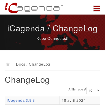
Accueil
iCagenda / ChangeLog
News
Keep Connected!
Présentation
Demo
Télécharger
Docs
/
ChangeLog
Docs
ChangeLog
ChangeLog
Documentation
Affichage #
Roadmap
iCagenda 3.9.3
18 avril 2024
Ressources