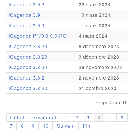
iCagenda 3.9.2
22 mars 2024
Addons
iCagenda 3.9.1
13 mars 2024
Theme Packs
iCagenda 3.9.0
11 mars 2024
Translation Packs
iCagenda PRO 3.9.0-RC1
4 mars 2024
Support
iCagenda 3.8.24
6 décembre 2023
iCagenda 3.8.23
3 décembre 2023
Forum
iCagenda 3.8.22
29 novembre 2023
Support Pro
iCagenda 3.8.21
2 novembre 2023
iCagenda 3.8.20
21 octobre 2023
Page 4 sur 19
Début
Précédent
1
2
3
4
...
6
7
8
9
10
Suivant
Fin