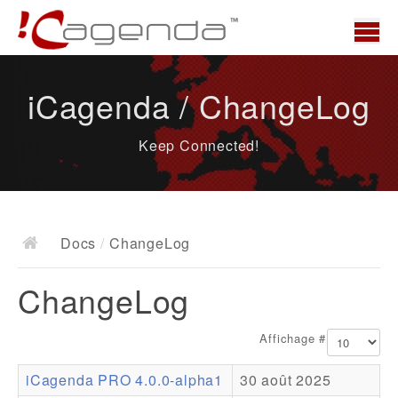
Accueil
iCagenda / ChangeLog
News
Keep Connected!
Présentation
Demo
Télécharger
Docs
/
ChangeLog
Docs
ChangeLog
ChangeLog
Documentation
Affichage #
Roadmap
iCagenda PRO 4.0.0-alpha1
30 août 2025
Ressources