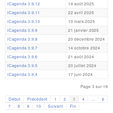
iCagenda 3.9.12
14 août 2025
Addons
iCagenda 3.9.11
22 avril 2025
Theme Packs
iCagenda 3.9.10
10 mars 2025
Translation Packs
iCagenda 3.9.9
21 janvier 2025
Support
iCagenda 3.9.8
20 décembre 2024
iCagenda 3.9.7
14 octobre 2024
Forum
iCagenda 3.9.6
21 août 2024
Support Pro
iCagenda 3.9.5
20 juillet 2024
iCagenda 3.9.4
17 juin 2024
Page 3 sur 19
Début
Précédent
1
2
3
4
...
6
7
8
9
10
Suivant
Fin