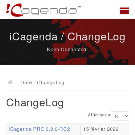
Accueil
iCagenda / ChangeLog
News
Keep Connected!
Présentation
Demo
Télécharger
Docs
/
ChangeLog
Docs
ChangeLog
ChangeLog
Documentation
Affichage #
Roadmap
iCagenda PRO 3.8.0-RC2
15 février 2022
Ressources