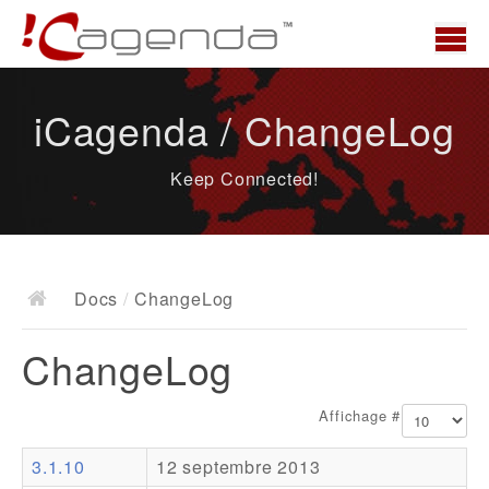
Accueil
iCagenda / ChangeLog
News
Keep Connected!
Présentation
Demo
Télécharger
Docs
/
ChangeLog
Docs
ChangeLog
ChangeLog
Documentation
Affichage #
Roadmap
3.1.10
12 septembre 2013
Ressources