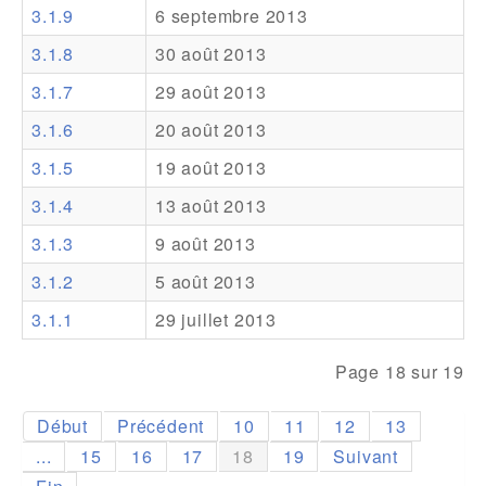
3.1.9
6 septembre 2013
Addons
3.1.8
30 août 2013
Theme Packs
3.1.7
29 août 2013
Translation Packs
3.1.6
20 août 2013
Support
3.1.5
19 août 2013
3.1.4
13 août 2013
Forum
3.1.3
9 août 2013
Support Pro
3.1.2
5 août 2013
3.1.1
29 juillet 2013
Page 18 sur 19
Début
Précédent
10
11
12
13
...
15
16
17
18
19
Suivant