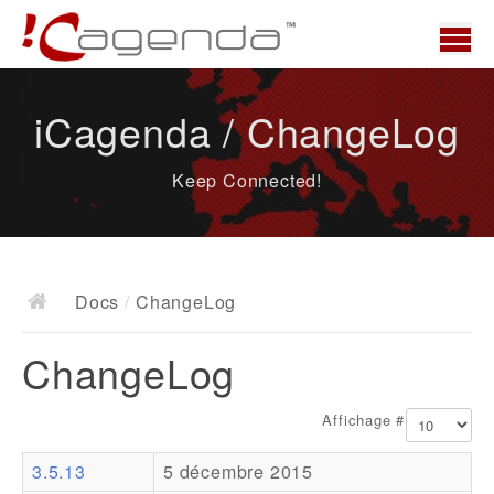
Accueil
iCagenda / ChangeLog
News
Keep Connected!
Présentation
Demo
Télécharger
Docs
/
ChangeLog
Docs
ChangeLog
ChangeLog
Documentation
Affichage #
Roadmap
3.5.13
5 décembre 2015
Ressources