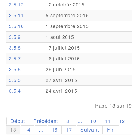
3.5.12
12 octobre 2015
Addons
3.5.11
5 septembre 2015
Theme Packs
3.5.10
1 septembre 2015
Translation Packs
3.5.9
1 août 2015
Support
3.5.8
17 juillet 2015
3.5.7
16 juillet 2015
Forum
3.5.6
29 juin 2015
Support Pro
3.5.5
27 avril 2015
3.5.4
24 avril 2015
Page 13 sur 19
Début
Précédent
8
...
10
11
12
13
14
...
16
17
Suivant
Fin