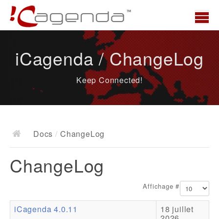
Accueil
iCagenda / ChangeLog
News
Keep Connected!
Présentation
Demo
Télécharger
Docs
/
ChangeLog
Docs
ChangeLog
ChangeLog
Documentation
Affichage #
Roadmap
iCagenda 4.0.11
18 juillet
Ressources
2026