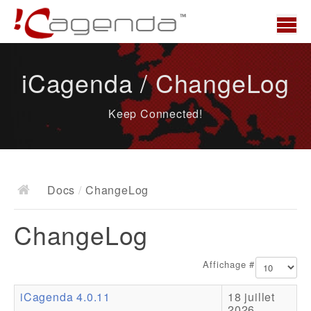
Accueil
iCagenda / ChangeLog
News
Keep Connected!
Présentation
Demo
Télécharger
Docs
/
ChangeLog
Docs
ChangeLog
ChangeLog
Documentation
Affichage #
Roadmap
iCagenda 4.0.11
18 juillet
Ressources
2026