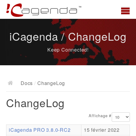
Accueil
iCagenda / ChangeLog
News
Keep Connected!
Présentation
Demo
Télécharger
Docs
/
ChangeLog
Docs
ChangeLog
ChangeLog
Documentation
Affichage #
Roadmap
iCagenda PRO 3.8.0-RC2
15 février 2022
Ressources