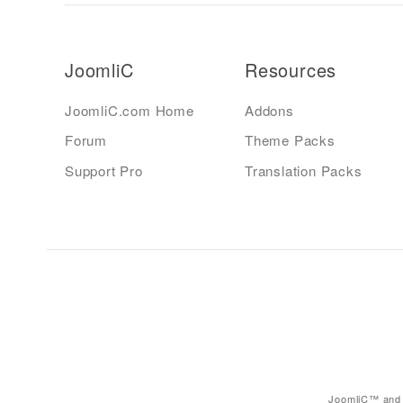
JoomliC
Resources
JoomliC.com Home
Addons
Forum
Theme Packs
Support Pro
Translation Packs
JoomliC™ and 