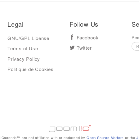
Legal
Follow Us
Se
Rec
GNU/GPL License
Facebook
Terms of Use
Twitter
Privacy Policy
Politique de Cookies
iCagenda™ are not affiliated with or endorsed by
Open Source Matters
or the
J