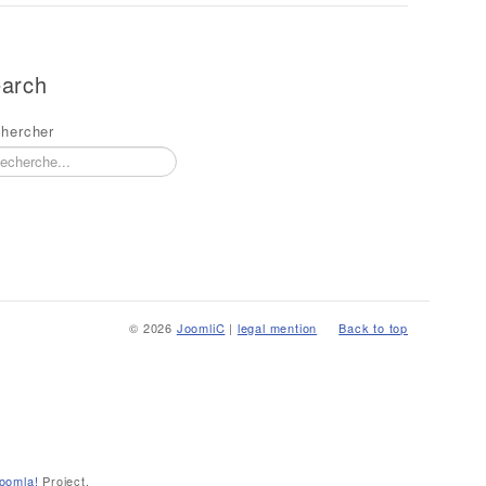
arch
hercher
© 2026
JoomliC
|
legal mention
Back to top
oomla!
Project.