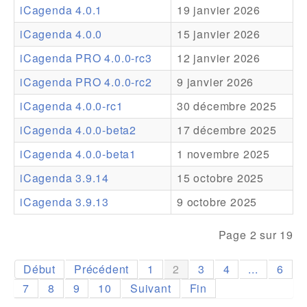
iCagenda 4.0.1
19 janvier 2026
Addons
iCagenda 4.0.0
15 janvier 2026
Theme Packs
iCagenda PRO 4.0.0-rc3
12 janvier 2026
Translation Packs
iCagenda PRO 4.0.0-rc2
9 janvier 2026
Support
iCagenda 4.0.0-rc1
30 décembre 2025
iCagenda 4.0.0-beta2
17 décembre 2025
Forum
iCagenda 4.0.0-beta1
1 novembre 2025
Support Pro
iCagenda 3.9.14
15 octobre 2025
iCagenda 3.9.13
9 octobre 2025
Page 2 sur 19
Début
Précédent
1
2
3
4
...
6
7
8
9
10
Suivant
Fin