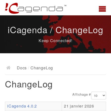
Accueil
iCagenda / ChangeLog
News
Keep Connected!
Présentation
Demo
Télécharger
Docs
/
ChangeLog
Docs
ChangeLog
ChangeLog
Documentation
Affichage #
Roadmap
iCagenda 4.0.2
21 janvier 2026
Ressources