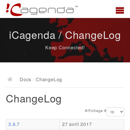
Accueil
iCagenda / ChangeLog
News
Keep Connected!
Présentation
Demo
Télécharger
Docs
/
ChangeLog
Docs
ChangeLog
ChangeLog
Documentation
Affichage #
Roadmap
3.6.7
27 avril 2017
Ressources