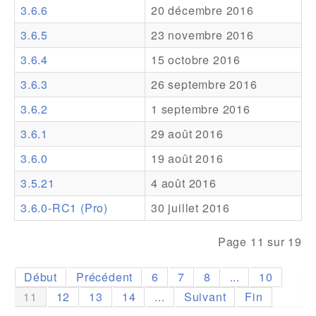
3.6.6
20 décembre 2016
Addons
3.6.5
23 novembre 2016
Theme Packs
3.6.4
15 octobre 2016
Translation Packs
3.6.3
26 septembre 2016
Support
3.6.2
1 septembre 2016
3.6.1
29 août 2016
Forum
3.6.0
19 août 2016
Support Pro
3.5.21
4 août 2016
3.6.0-RC1 (Pro)
30 juillet 2016
Page 11 sur 19
Début
Précédent
6
7
8
...
10
11
12
13
14
...
Suivant
Fin