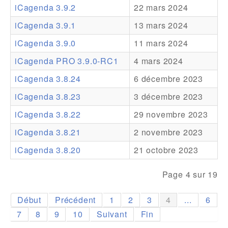
iCagenda 3.9.2
22 mars 2024
Addons
iCagenda 3.9.1
13 mars 2024
Theme Packs
iCagenda 3.9.0
11 mars 2024
Translation Packs
iCagenda PRO 3.9.0-RC1
4 mars 2024
Support
iCagenda 3.8.24
6 décembre 2023
iCagenda 3.8.23
3 décembre 2023
Forum
iCagenda 3.8.22
29 novembre 2023
Support Pro
iCagenda 3.8.21
2 novembre 2023
iCagenda 3.8.20
21 octobre 2023
Page 4 sur 19
Début
Précédent
1
2
3
4
...
6
7
8
9
10
Suivant
Fin