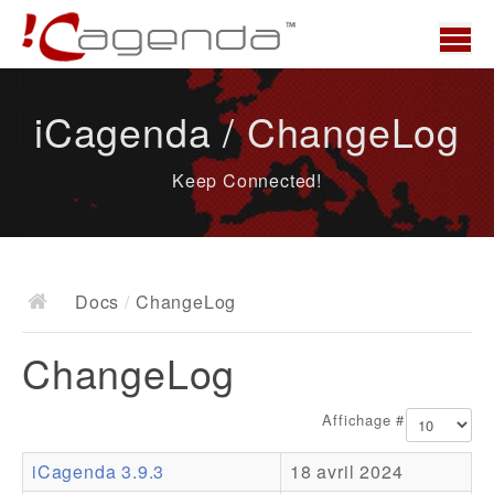
Accueil
iCagenda / ChangeLog
News
Keep Connected!
Présentation
Demo
Télécharger
Docs
/
ChangeLog
Docs
ChangeLog
ChangeLog
Documentation
Affichage #
Roadmap
iCagenda 3.9.3
18 avril 2024
Ressources