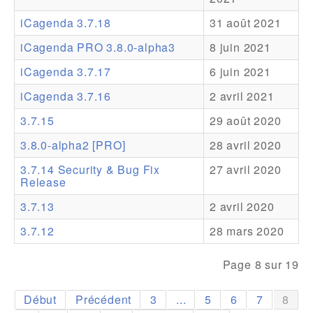
iCagenda 3.7.18
31 août 2021
Addons
iCagenda PRO 3.8.0-alpha3
8 juin 2021
Theme Packs
iCagenda 3.7.17
6 juin 2021
Translation Packs
iCagenda 3.7.16
2 avril 2021
Support
3.7.15
29 août 2020
Forum
3.8.0-alpha2 [PRO]
28 avril 2020
Support Pro
3.7.14 Security & Bug Fix
27 avril 2020
Release
3.7.13
2 avril 2020
3.7.12
28 mars 2020
Page 8 sur 19
Début
Précédent
3
...
5
6
7
8