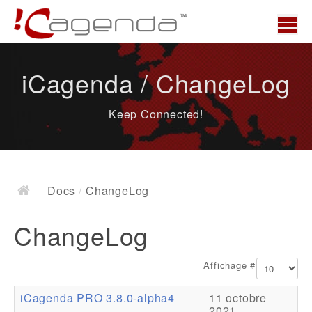
Accueil
iCagenda / ChangeLog
News
Keep Connected!
Présentation
Demo
Télécharger
Docs
/
ChangeLog
Docs
ChangeLog
ChangeLog
Documentation
Affichage #
Roadmap
iCagenda PRO 3.8.0-alpha4
11 octobre
Ressources
2021