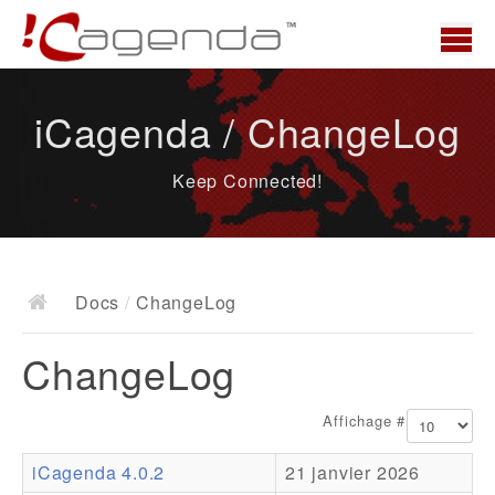
Accueil
iCagenda / ChangeLog
News
Keep Connected!
Présentation
Demo
Télécharger
Docs
/
ChangeLog
Docs
ChangeLog
ChangeLog
Documentation
Affichage #
Roadmap
iCagenda 4.0.2
21 janvier 2026
Ressources