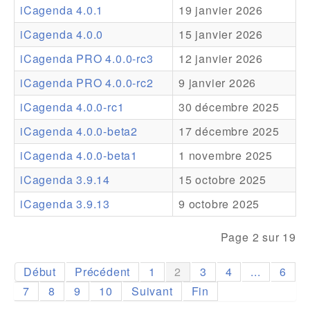
iCagenda 4.0.1
19 janvier 2026
Addons
iCagenda 4.0.0
15 janvier 2026
Theme Packs
iCagenda PRO 4.0.0-rc3
12 janvier 2026
Translation Packs
iCagenda PRO 4.0.0-rc2
9 janvier 2026
Support
iCagenda 4.0.0-rc1
30 décembre 2025
iCagenda 4.0.0-beta2
17 décembre 2025
Forum
iCagenda 4.0.0-beta1
1 novembre 2025
Support Pro
iCagenda 3.9.14
15 octobre 2025
iCagenda 3.9.13
9 octobre 2025
Page 2 sur 19
Début
Précédent
1
2
3
4
...
6
7
8
9
10
Suivant
Fin