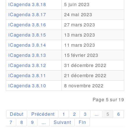
iCagenda 3.8.18
5 juin 2023
Addons
iCagenda 3.8.17
24 mai 2023
Theme Packs
iCagenda 3.8.16
27 mars 2023
Translation Packs
iCagenda 3.8.15
13 mars 2023
Support
iCagenda 3.8.14
11 mars 2023
iCagenda 3.8.13
15 février 2023
Forum
iCagenda 3.8.12
31 décembre 2022
Support Pro
iCagenda 3.8.11
21 décembre 2022
iCagenda 3.8.10
8 novembre 2022
Page 5 sur 19
Début
Précédent
1
2
3
...
5
6
7
8
9
...
Suivant
Fin