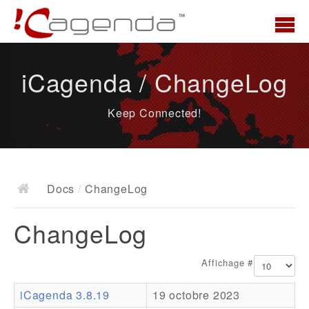
Accueil
iCagenda / ChangeLog
News
Keep Connected!
Présentation
Demo
Télécharger
Docs
/
ChangeLog
Docs
ChangeLog
ChangeLog
Documentation
Affichage #
Roadmap
iCagenda 3.8.19
19 octobre 2023
Ressources