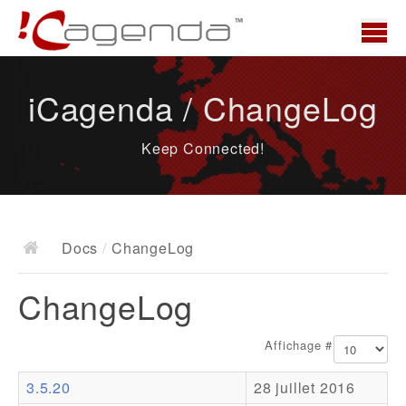
Accueil
iCagenda / ChangeLog
News
Keep Connected!
Présentation
Demo
Télécharger
Docs
/
ChangeLog
Docs
ChangeLog
ChangeLog
Documentation
Affichage #
Roadmap
3.5.20
28 juillet 2016
Ressources