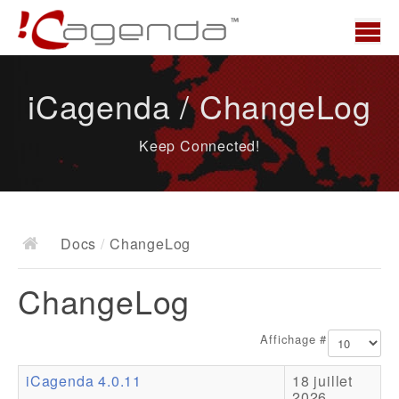
Accueil
iCagenda / ChangeLog
News
Keep Connected!
Présentation
Demo
Télécharger
Docs
/
ChangeLog
Docs
ChangeLog
ChangeLog
Documentation
Affichage #
Roadmap
iCagenda 4.0.11
18 juillet
Ressources
2026