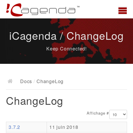
Accueil
iCagenda / ChangeLog
News
Keep Connected!
Présentation
Demo
Télécharger
Docs
/
ChangeLog
Docs
ChangeLog
ChangeLog
Documentation
Affichage #
Roadmap
3.7.2
11 juin 2018
Ressources