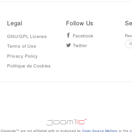
Legal
Follow Us
Se
Rec
GNU/GPL License
Facebook
Terms of Use
Twitter
Privacy Policy
Politique de Cookies
iCagenda™ are not affiliated with or endorsed by
Open Source Matters
or the
J