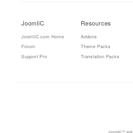
JoomliC
Resources
JoomliC.com Home
Addons
Forum
Theme Packs
Support Pro
Translation Packs
JoomliC™ and 