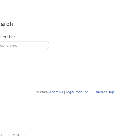
arch
hercher
© 2026
JoomliC
|
legal mention
Back to top
oomla!
Project.