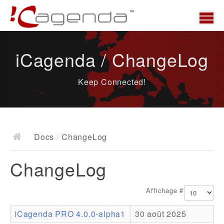
Accueil
iCagenda / ChangeLog
News
Keep Connected!
Présentation
Demo
Télécharger
Docs
/
ChangeLog
Docs
ChangeLog
ChangeLog
Documentation
Affichage #
Roadmap
iCagenda PRO 4.0.0-alpha1
30 août 2025
Ressources