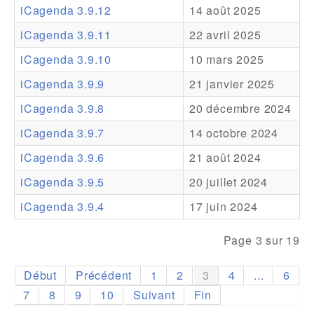
iCagenda 3.9.12
14 août 2025
Addons
iCagenda 3.9.11
22 avril 2025
Theme Packs
iCagenda 3.9.10
10 mars 2025
Translation Packs
iCagenda 3.9.9
21 janvier 2025
Support
iCagenda 3.9.8
20 décembre 2024
iCagenda 3.9.7
14 octobre 2024
Forum
iCagenda 3.9.6
21 août 2024
Support Pro
iCagenda 3.9.5
20 juillet 2024
iCagenda 3.9.4
17 juin 2024
Page 3 sur 19
Début
Précédent
1
2
3
4
...
6
7
8
9
10
Suivant
Fin