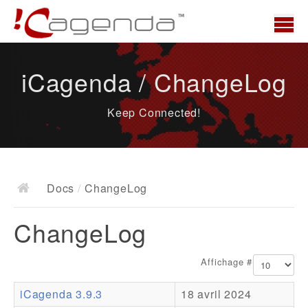
Accueil
iCagenda / ChangeLog
News
Keep Connected!
Présentation
Demo
Télécharger
Docs
/
ChangeLog
Docs
ChangeLog
ChangeLog
Documentation
Affichage #
Roadmap
iCagenda 3.9.3
18 avril 2024
Ressources