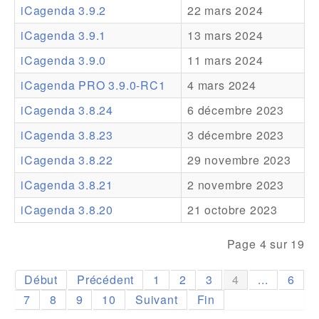
iCagenda 3.9.2
22 mars 2024
Addons
iCagenda 3.9.1
13 mars 2024
Theme Packs
iCagenda 3.9.0
11 mars 2024
Translation Packs
iCagenda PRO 3.9.0-RC1
4 mars 2024
Support
iCagenda 3.8.24
6 décembre 2023
iCagenda 3.8.23
3 décembre 2023
Forum
iCagenda 3.8.22
29 novembre 2023
Support Pro
iCagenda 3.8.21
2 novembre 2023
iCagenda 3.8.20
21 octobre 2023
Page 4 sur 19
Début
Précédent
1
2
3
4
...
6
7
8
9
10
Suivant
Fin