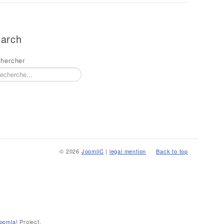
arch
hercher
© 2026
JoomliC
|
legal mention
Back to top
oomla!
Project.