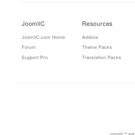
JoomliC
Resources
JoomliC.com Home
Addons
Forum
Theme Packs
Support Pro
Translation Packs
JoomliC™ and 