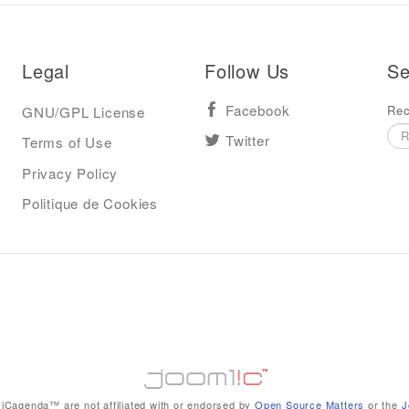
Legal
Follow Us
Se
Rec
GNU/GPL License
Facebook
Terms of Use
Twitter
Privacy Policy
Politique de Cookies
iCagenda™ are not affiliated with or endorsed by
Open Source Matters
or the
J