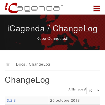
Accueil
iCagenda / ChangeLog
News
Keep Connected!
Présentation
Demo
Télécharger
Docs
/
ChangeLog
Docs
ChangeLog
ChangeLog
Documentation
Affichage #
Roadmap
3.2.3
20 octobre 2013
Ressources