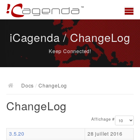
Accueil
iCagenda / ChangeLog
News
Keep Connected!
Présentation
Demo
Télécharger
Docs
/
ChangeLog
Docs
ChangeLog
ChangeLog
Documentation
Affichage #
Roadmap
3.5.20
28 juillet 2016
Ressources