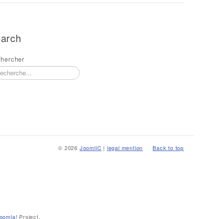
arch
hercher
© 2026
JoomliC
|
legal mention
Back to top
oomla!
Project.