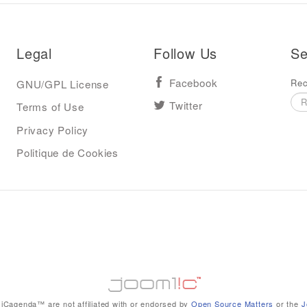
Legal
Follow Us
Se
Rec
GNU/GPL License
Facebook
Terms of Use
Twitter
Privacy Policy
Politique de Cookies
iCagenda™ are not affiliated with or endorsed by
Open Source Matters
or the
J