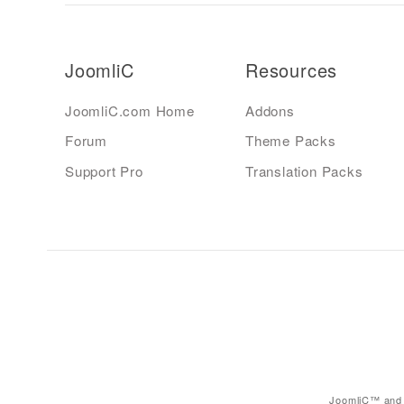
JoomliC
Resources
JoomliC.com Home
Addons
Forum
Theme Packs
Support Pro
Translation Packs
JoomliC™ and 