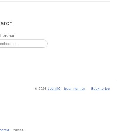
arch
hercher
© 2026
JoomliC
|
legal mention
Back to top
oomla!
Project.