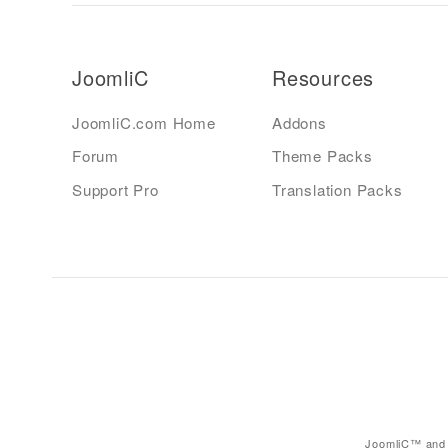
JoomliC
Resources
JoomliC.com Home
Addons
Forum
Theme Packs
Support Pro
Translation Packs
JoomliC™ and 