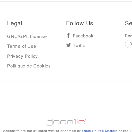
Legal
Follow Us
Se
Rec
GNU/GPL License
Facebook
Terms of Use
Twitter
Privacy Policy
Politique de Cookies
iCagenda™ are not affiliated with or endorsed by
Open Source Matters
or the
J